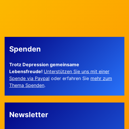
Spenden
Trotz Depression gemeinsame
Lebensfreude!
Unterstützen Sie uns mit einer
Spende via Paypal
oder erfahren Sie
mehr zum
Thema Spenden
.
Newsletter