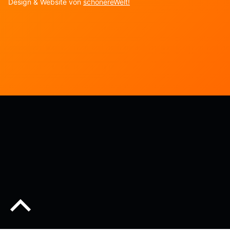
Design & Website von
schönereWelt!
Back to top of the page