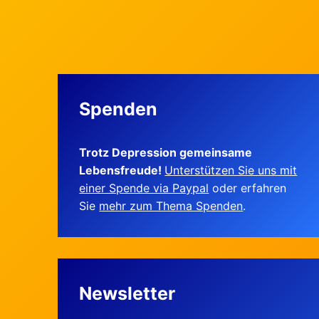
Spenden
Trotz Depression gemeinsame
Lebensfreude!
Unterstützen Sie uns mit
einer Spende via Paypal
oder erfahren
Sie
mehr zum Thema Spenden
.
Newsletter