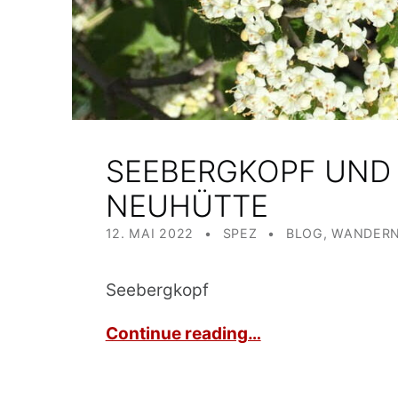
SEEBERGKOPF UND 
NEUHÜTTE
POSTED ON:
WRITTEN BY:
CATEGORIZED IN:
12. MAI 2022
SPEZ
BLOG
,
WANDERN
Seebergkopf
Continue reading…