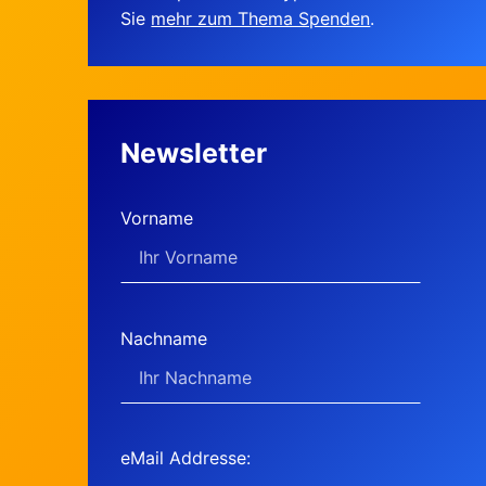
Sie
mehr zum Thema Spenden
.
Newsletter
Vorname
Nachname
eMail Addresse: