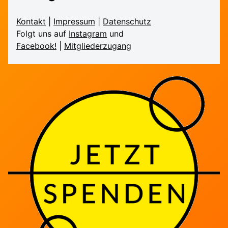
Kontakt
|
Impressum
|
Daten­schutz
Folgt uns auf
Instagram
und
Facebook!
|
Mitglieder­zugang