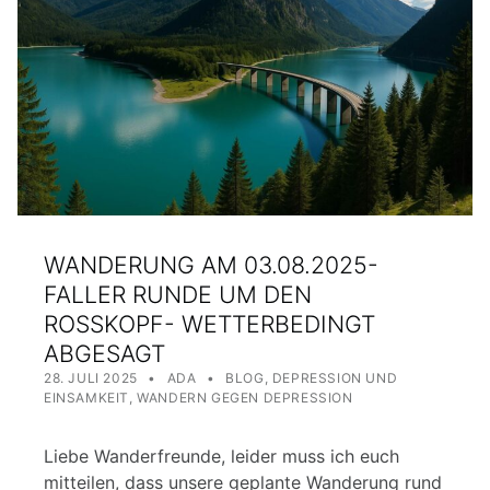
WANDERUNG AM 03.08.2025-
FALLER RUNDE UM DEN
ROSSKOPF- WETTERBEDINGT
ABGESAGT
POSTED ON:
WRITTEN BY:
CATEGORIZED IN:
28. JULI 2025
ADA
BLOG
,
DEPRESSION UND
EINSAMKEIT
,
WANDERN GEGEN DEPRESSION
Liebe Wanderfreunde, leider muss ich euch
mitteilen, dass unsere geplante Wanderung rund