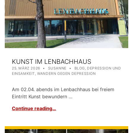
KUNST IM LENBACHHAUS
POSTED ON:
WRITTEN BY:
CATEGORIZED IN:
25. MÄRZ 2026
SUSANNE
BLOG
,
DEPRESSION UND
EINSAMKEIT
,
WANDERN GEGEN DEPRESSION
Am 02.04. abends im Lenbachhaus bei freiem
Eintritt Kunst bewundern …
Continue reading…