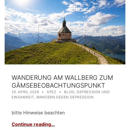
WANDERUNG AM WALLBERG ZUM
GÄMSEBEOBACHTUNGSPUNKT
POSTED ON:
WRITTEN BY:
CATEGORIZED IN:
25. APRIL 2026
SPEZ
BLOG
,
DEPRESSION UND
EINSAMKEIT
,
WANDERN GEGEN DEPRESSION
bitte Hinweise beachten
Continue reading…