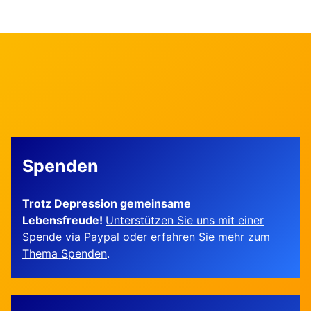
Spenden
Trotz Depression gemeinsame
Lebensfreude!
Unterstützen Sie uns mit einer
Spende via Paypal
oder erfahren Sie
mehr zum
Thema Spenden
.