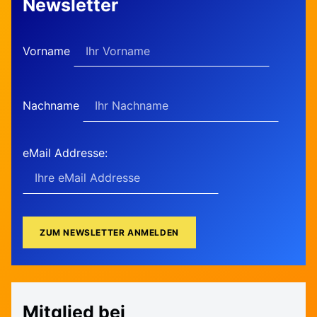
Newsletter
Vorname
Nachname
eMail Addresse:
Mitglied bei