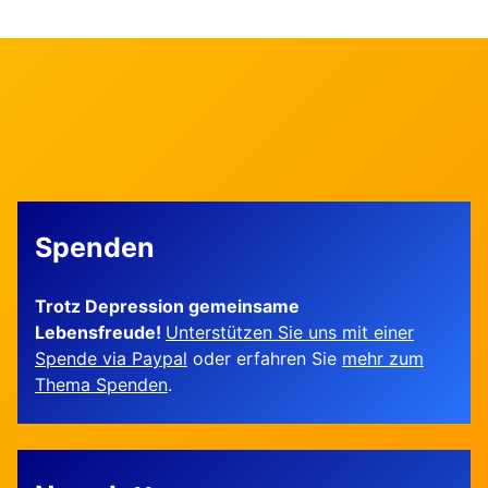
Spenden
Trotz Depression gemeinsame
Lebensfreude!
Unterstützen Sie uns mit einer
Spende via Paypal
oder erfahren Sie
mehr zum
Thema Spenden
.