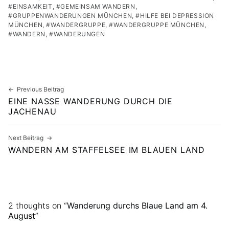
EINSAMKEIT
,
GEMEINSAM WANDERN
,
GRUPPENWANDERUNGEN MÜNCHEN
,
HILFE BEI DEPRESSION
MÜNCHEN
,
WANDERGRUPPE
,
WANDERGRUPPE MÜNCHEN
,
WANDERN
,
WANDERUNGEN
Skip back to main navigation
Beitragsnavigation
Previous Beitrag
EINE NASSE WANDERUNG DURCH DIE
JACHENAU
Next Beitrag
WANDERN AM STAFFELSEE IM BLAUEN LAND
2 thoughts on “
Wanderung durchs Blaue Land am 4.
August
”