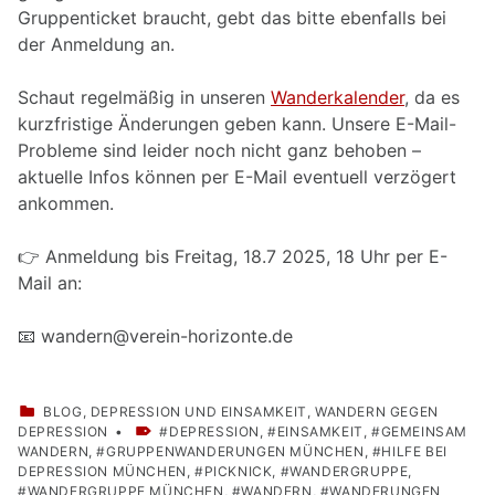
Gruppenticket braucht, gebt das bitte ebenfalls bei
der Anmeldung an.
Schaut regelmäßig in unseren
Wanderkalender
, da es
kurzfristige Änderungen geben kann. Unsere E-Mail-
Probleme sind leider noch nicht ganz behoben –
aktuelle Infos können per E-Mail eventuell verzögert
ankommen.
👉 Anmeldung bis Freitag, 18.7 2025, 18 Uhr per E-
Mail an:
📧 wandern@verein-horizonte.de
CATEGORIZED IN:
BLOG
,
DEPRESSION UND EINSAMKEIT
,
WANDERN GEGEN
TAGGED AS:
DEPRESSION
DEPRESSION
,
EINSAMKEIT
,
GEMEINSAM
WANDERN
,
GRUPPENWANDERUNGEN MÜNCHEN
,
HILFE BEI
DEPRESSION MÜNCHEN
,
PICKNICK
,
WANDERGRUPPE
,
WANDERGRUPPE MÜNCHEN
,
WANDERN
,
WANDERUNGEN