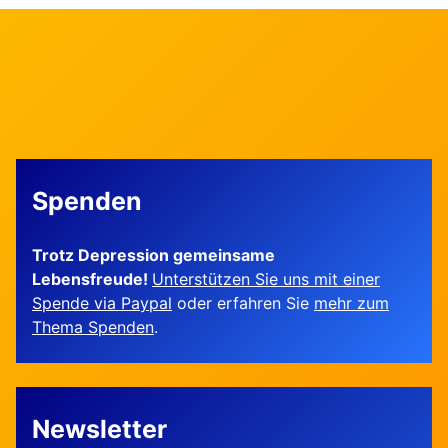
Spenden
Trotz Depression gemeinsame
Lebensfreude!
Unterstützen Sie uns mit einer
Spende via Paypal
oder erfahren Sie
mehr zum
Thema Spenden
.
Newsletter