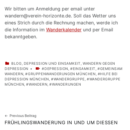
Wir bitten um Anmeldung per email unter
wandern@verein-horizonte.de. Soll das Wetter uns
eines Strich durch die Rechnung machen, werde ich
die Information im
Wanderkalender
und per Email
bekanntgeben.
CATEGORIZED IN:
BLOG
,
DEPRESSION UND EINSAMKEIT
,
WANDERN GEGEN
TAGGED AS:
DEPRESSION
DEPRESSION
,
EINSAMKEIT
,
GEMEINSAM
WANDERN
,
GRUPPENWANDERUNGEN MÜNCHEN
,
HILFE BEI
DEPRESSION MÜNCHEN
,
WANDERGRUPPE
,
WANDERGRUPPE
MÜNCHEN
,
WANDERN
,
WANDERUNGEN
Skip back to main navigation
Beitragsnavigation
Previous Beitrag
FRÜHLINGSWANDERUNG IN UND UM DIESSEN