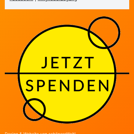
Design & Website von
schönereWelt!