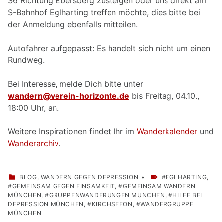
S6 Richtung Ebersberg zusteigen oder uns direkt am
S-Bahnhof Eglharting treffen möchte, dies bitte bei
der Anmeldung ebenfalls mitteilen.
Autofahrer aufgepasst: Es handelt sich nicht um einen
Rundweg.
Bei Interesse
,
melde Dich bitte unter
wandern@verein-horizonte.de
bis Freitag, 04.10.,
18:00 Uhr, an.
Weitere Inspirationen findet Ihr im
Wanderkalender
und
Wanderarchiv
.
CATEGORIZED IN:
TAGGED AS:
BLOG
,
WANDERN GEGEN DEPRESSION
EGLHARTING
,
GEMEINSAM GEGEN EINSAMKEIT
,
GEMEINSAM WANDERN
MÜNCHEN
,
GRUPPENWANDERUNGEN MÜNCHEN
,
HILFE BEI
DEPRESSION MÜNCHEN
,
KIRCHSEEON
,
WANDERGRUPPE
MÜNCHEN
Skip back to main navigation