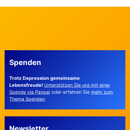
Spenden
Trotz Depression gemeinsame
Lebensfreude!
Unterstützen Sie uns mit einer
Spende via Paypal
oder erfahren Sie
mehr zum
Thema Spenden
.
Newsletter