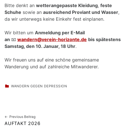
Bitte denkt an
wetterangepasste Kleidung
,
feste
Schuhe
sowie an
ausreichend Proviant und Wasser
,
da wir unterwegs keine Einkehr fest einplanen.
Wir bitten um
Anmeldung per E-Mail
an
📧
wandern@verein-horizonte.de
bis spätestens
Samstag, den 10. Januar, 18 Uhr
.
Wir freuen uns auf eine schöne gemeinsame
Wanderung und auf zahlreiche Mitwanderer.
CATEGORIZED IN:
WANDERN GEGEN DEPRESSION
Skip back to main navigation
Beitragsnavigation
Previous Beitrag
AUFTAKT 2026