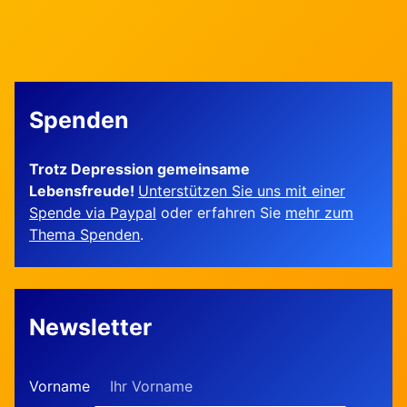
Spenden
Trotz Depression gemeinsame
Lebensfreude!
Unterstützen Sie uns mit einer
Spende via Paypal
oder erfahren Sie
mehr zum
Thema Spenden
.
Newsletter
Vorname