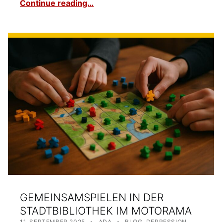
Continue reading…
GEMEINSAMSPIELEN IN DER
STADTBIBLIOTHEK IM MOTORAMA
POSTED ON:
WRITTEN BY:
CATEGORIZED IN:
11. SEPTEMBER 2025
ADA
BLOG
,
DEPRESSION