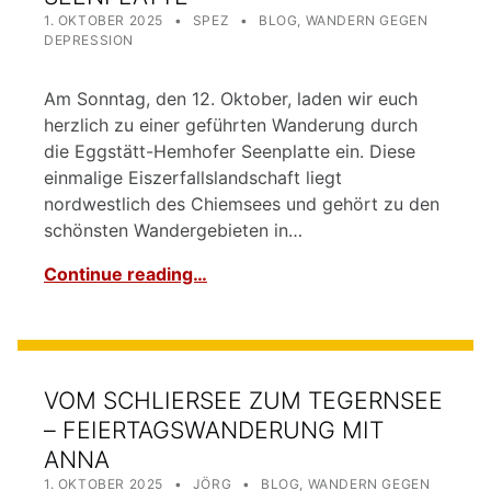
POSTED ON:
WRITTEN BY:
CATEGORIZED IN:
1. OKTOBER 2025
SPEZ
BLOG
,
WANDERN GEGEN
DEPRESSION
Am Sonntag, den 12. Oktober, laden wir euch
herzlich zu einer geführten Wanderung durch
die Eggstätt-Hemhofer Seenplatte ein. Diese
einmalige Eiszerfallslandschaft liegt
nordwestlich des Chiemsees und gehört zu den
schönsten Wandergebieten in…
Continue reading…
VOM SCHLIERSEE ZUM TEGERNSEE
– FEIERTAGSWANDERUNG MIT
ANNA
POSTED ON:
WRITTEN BY:
CATEGORIZED IN:
1. OKTOBER 2025
JÖRG
BLOG
,
WANDERN GEGEN