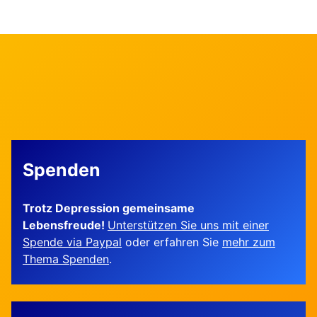
Spenden
Trotz Depression gemeinsame
Lebensfreude!
Unterstützen Sie uns mit einer
Spende via Paypal
oder erfahren Sie
mehr zum
Thema Spenden
.