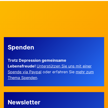
Spenden
Trotz Depression gemeinsame
Lebensfreude!
Unterstützen Sie uns mit einer
Spende via Paypal
oder erfahren Sie
mehr zum
Thema Spenden
.
Newsletter