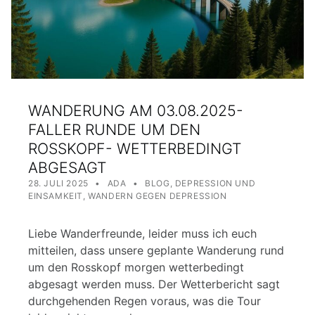
WANDERUNG AM 03.08.2025-
FALLER RUNDE UM DEN
ROSSKOPF- WETTERBEDINGT
ABGESAGT
POSTED ON:
WRITTEN BY:
CATEGORIZED IN:
28. JULI 2025
ADA
BLOG
,
DEPRESSION UND
EINSAMKEIT
,
WANDERN GEGEN DEPRESSION
Liebe Wanderfreunde, leider muss ich euch
mitteilen, dass unsere geplante Wanderung rund
um den Rosskopf morgen wetterbedingt
abgesagt werden muss. Der Wetterbericht sagt
durchgehenden Regen voraus, was die Tour