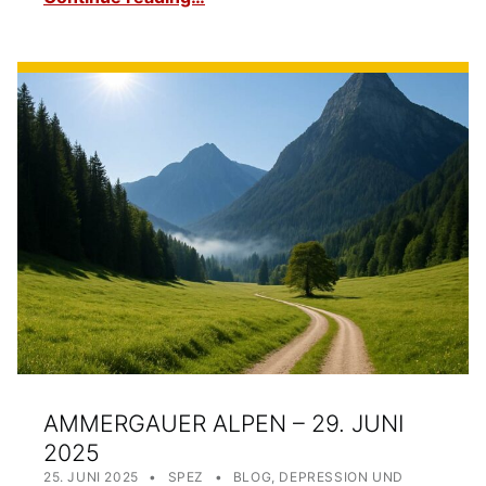
AMMERGAUER ALPEN – 29. JUNI
2025
POSTED ON:
WRITTEN BY:
CATEGORIZED IN:
25. JUNI 2025
SPEZ
BLOG
,
DEPRESSION UND