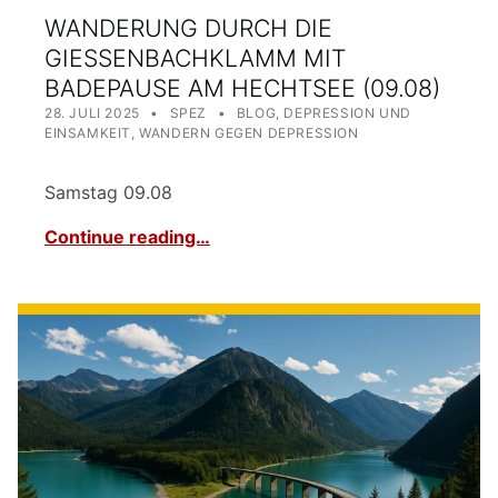
WANDERUNG DURCH DIE
GIESSENBACHKLAMM MIT B
ADEPAUSE AM HECHTSEE (09.08)
POSTED ON:
WRITTEN BY:
CATEGORIZED IN:
28. JULI 2025
SPEZ
BLOG
,
DEPRESSION UND
EINSAMKEIT
,
WANDERN GEGEN DEPRESSION
Samstag 09.08
Continue reading…