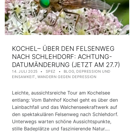
KOCHEL– ÜBER DEN FELSENWEG
NACH SCHLEHDORF: ACHTUNG-
DATUMÄNDERUNG (JETZT AM 27.7)
POSTED ON:
WRITTEN BY:
CATEGORIZED IN:
14. JULI 2025
SPEZ
BLOG
,
DEPRESSION UND
EINSAMKEIT
,
WANDERN GEGEN DEPRESSION
Leichte, aussichtsreiche Tour am Kochelsee
entlang: Vom Bahnhof Kochel geht es über den
Lainbachfall und das Walchenseekraftwerk auf
den spektakulären Felsenweg nach Schlehdorf.
Unterwegs warten schöne Aussichtspunkte,
stille Badeplätze und faszinierende Natur.…