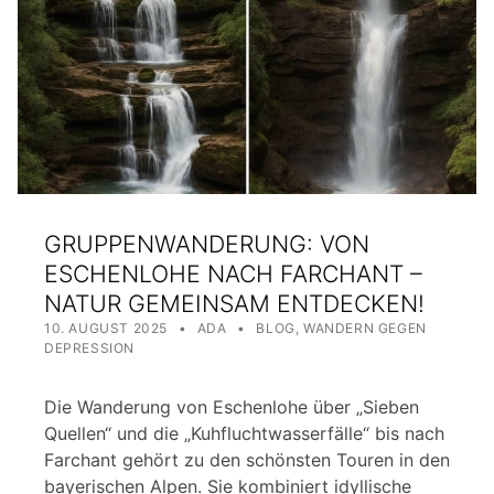
GRUPPENWANDERUNG: VON
ESCHENLOHE NACH FARCHANT –
NATUR GEMEINSAM ENTDECKEN!
POSTED ON:
WRITTEN BY:
CATEGORIZED IN:
10. AUGUST 2025
ADA
BLOG
,
WANDERN GEGEN
DEPRESSION
Die Wanderung von Eschenlohe über „Sieben
Quellen“ und die „Kuhfluchtwasserfälle“ bis nach
Farchant gehört zu den schönsten Touren in den
bayerischen Alpen. Sie kombiniert idyllische