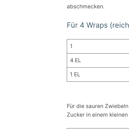
abschmecken.
Für 4 Wraps (reic
1
4 EL
1 EL
Für die sauren Zwiebel
Zucker in einem kleinen