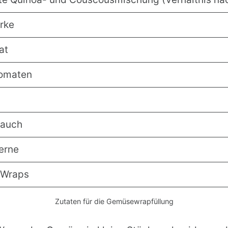
rke
at
tomaten
lauch
erne
a/Wraps
Zutaten für die Gemüsewrapfüllung