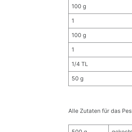
100 g
1
100 g
1
1/4 TL
50 g
Alle Zutaten für das Pe
500 g
gekocht