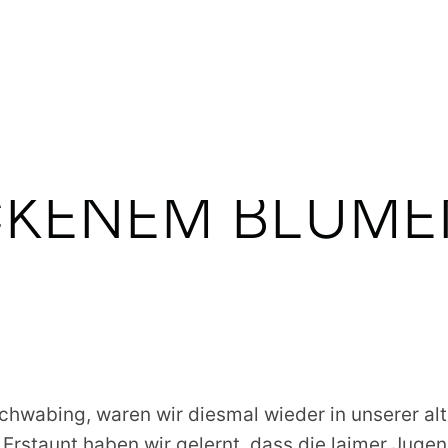
POSTED ON:
WRITTEN BY:
15. OKTOBER 2021
JO
COMMENTS:
0
EMÜSEWRAPS M
CKENEM BLUME
chwabing, waren wir diesmal wieder in unserer al
Erstaunt haben wir gelernt, dass die laimer Jugen