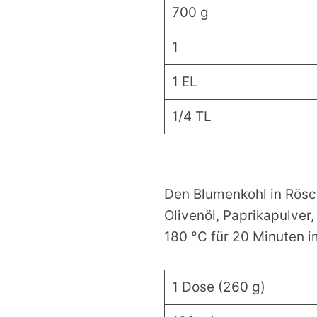
700 g
1
1 EL
1/4 TL
Den Blumenkohl in Rösc
Olivenöl, Paprikapulver
180 °C für 20 Minuten 
1 Dose (260 g)