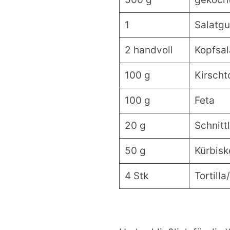
1
Salatgu
2 handvoll
Kopfsal
100 g
Kirsch
100 g
Feta
20 g
Schnitt
50 g
Kürbisk
4 Stk
Tortill