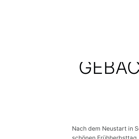
G
GEBA
Nach dem Neustart in S
schönen Frühherbsttag. 