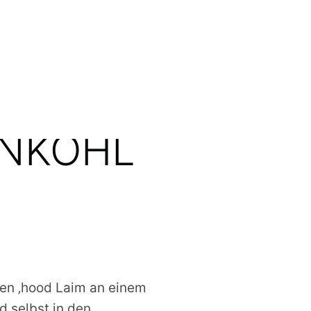
IT
NKOHL
ten ‚hood Laim an einem
d selbst in den