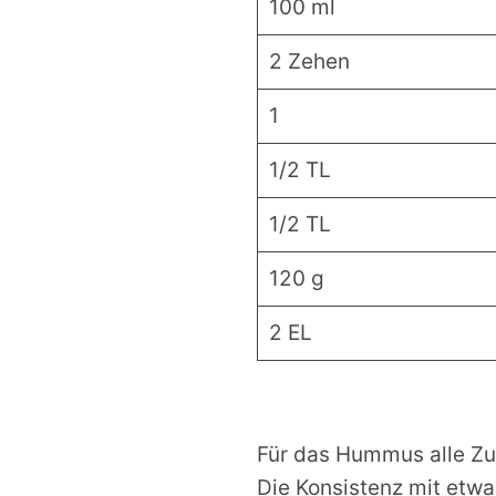
100 ml
2 Zehen
1
1/2 TL
1/2 TL
120 g
2 EL
Für das Hummus alle Zut
Die Konsistenz mit etwa