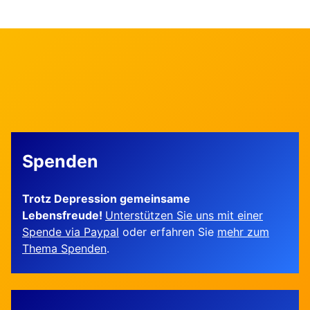
Spenden
Trotz Depression gemeinsame
Lebensfreude!
Unterstützen Sie uns mit einer
Spende via Paypal
oder erfahren Sie
mehr zum
Thema Spenden
.