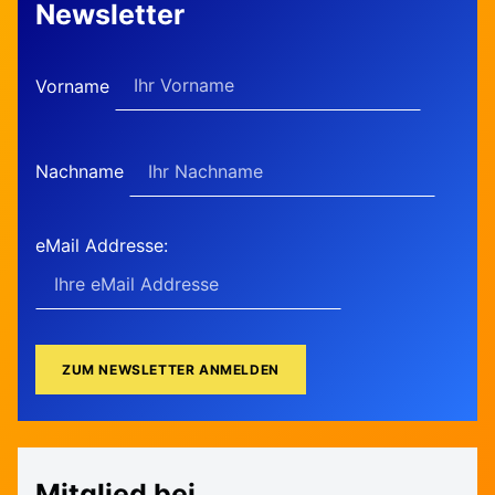
Newsletter
Vorname
Nachname
eMail Addresse:
Mitglied bei