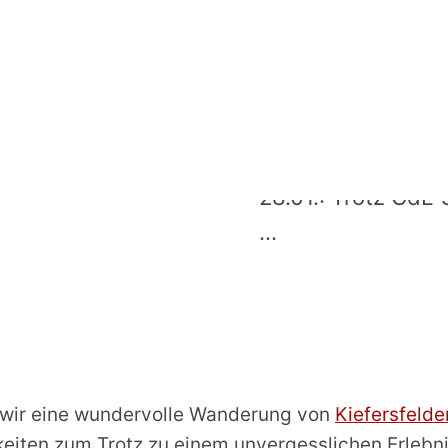
COMMENTS:
0
BNIS
28.01.: Trotz GdL-
...
 wir eine wundervolle Wanderung von
Kiefersfelde
eiten zum Trotz zu einem unvergesslichen Erlebni