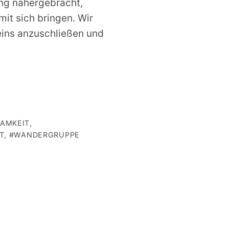
ng nähergebracht,
it sich bringen. Wir
eins anzuschließen und
SAMKEIT
,
T
,
WANDERGRUPPE