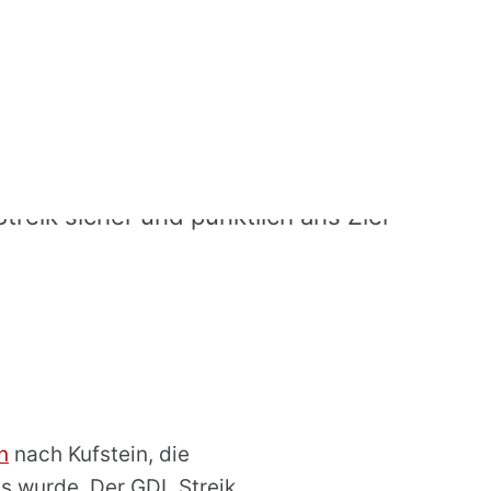
Streik sicher und pünktlich ans Ziel
n
nach Kufstein, die
s wurde. Der GDL Streik