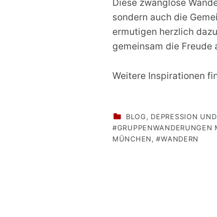
Diese zwanglose Wander
sondern auch die Gemei
ermutigen herzlich daz
gemeinsam die Freude a
Weitere Inspirationen fi
CATEGORIZED IN:
BLOG
,
DEPRESSION UND
GRUPPENWANDERUNGEN
MÜNCHEN
,
WANDERN
Skip back to main navigation