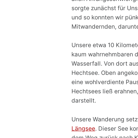
sorgte zunächst für Uns
und so konnten wir pünk
Mitwandernden, darunter
Unsere etwa 10 Kilomete
kaum wahrnehmbaren de
Wasserfall. Von dort au
Hechtsee. Oben angekom
eine wohlverdiente Pau
Hechtsees ließ erahnen
darstellt.
Unsere Wanderung setzt
Längsee
. Dieser See k
dem Weg zurück nach Ki