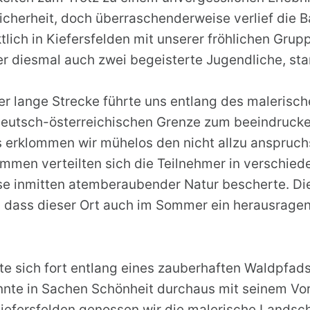
icherheit, doch überraschenderweise verlief die B
tlich in Kiefersfelden mit unserer fröhlichen Grup
 diesmal auch zwei begeisterte Jugendliche, sta
r lange Strecke führte uns entlang des malerisch
utsch-österreichischen Grenze zum beeindruck
s erklommen wir mühelos den nicht allzu anspruc
men verteilten sich die Teilnehmer in verschied
se inmitten atemberaubender Natur bescherte. Di
, dass dieser Ort auch im Sommer ein herausragen
e sich fort entlang eines zauberhaften Waldpfad
onnte in Sachen Schönheit durchaus mit seinem Vo
efersfelden genossen wir die malerische Landscha