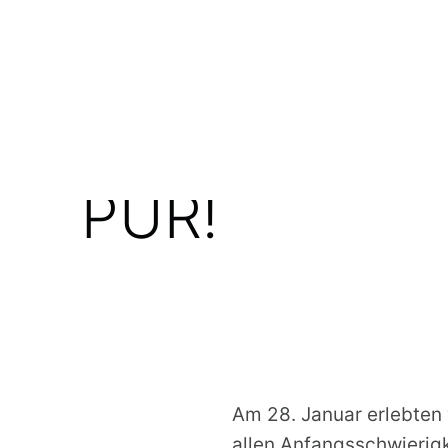
POSTED ON:
WRITTEN BY:
10. FEBRUAR 2024
SUSANNE
NATURERLE
PUR!
Am 28. Januar erlebten
allen Anfangsschwierigk