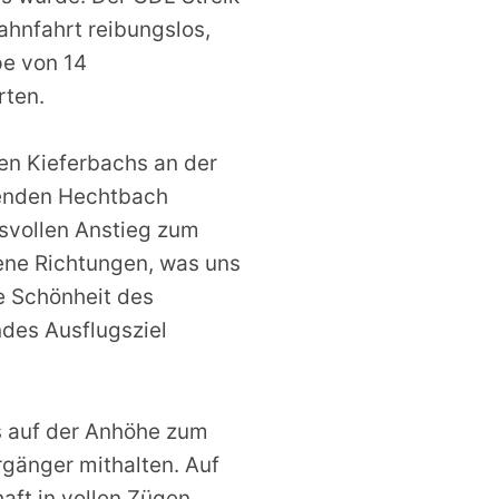
ahnfahrt reibungslos,
pe von 14
rten.
en Kieferbachs an der
enden Hechtbach
hsvollen Anstieg zum
ene Richtungen, was uns
e Schönheit des
des Ausflugsziel
s auf der Anhöhe zum
rgänger mithalten. Auf
ft in vollen Zügen.