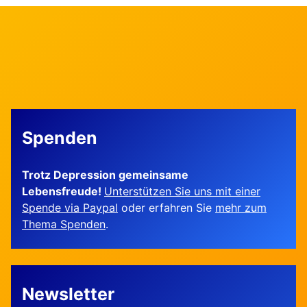
Spenden
Trotz Depression gemeinsame
Lebensfreude!
Unterstützen Sie uns mit einer
Spende via Paypal
oder erfahren Sie
mehr zum
Thema Spenden
.
Newsletter