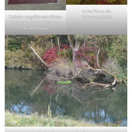
In der Ferne die
Befreiungshalle
Kelheim begrüßt sein Gäste:
Entdeckt auf dem Uferweg
an der Donau