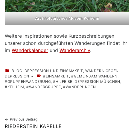
Archäologisches Musem
Kelheim
Weitere Inspirationen sowie Kurzbeschreibungen
unserer schon durchgeführten Wanderungen findet Ihr
im
Wanderkalender
und
Wanderarchiv
.
CATEGORIZED IN:
BLOG
,
DEPRESSION UND EINSAMKEIT
,
WANDERN GEGEN
TAGGED AS:
DEPRESSION
EINSAMKEIT
,
GEMEINSAM WANDERN
,
GRUPPENWANDERUNG
,
HILFE BEI DEPRESSION MÜNCHEN
,
KELHEIM
,
WANDERGRUPPE
,
WANDERUNGEN
Skip back to main navigation
Beitragsnavigation
Previous Beitrag
RIEDERSTEIN KAPELLE