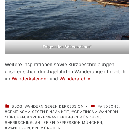
Folgen des Schneechaos‘
Weitere Inspirationen sowie Kurzbeschreibungen
unserer schon durchgeführten Wanderungen findet Ihr
im
Wanderkalender
und
Wanderarchiv
.
CATEGORIZED IN:
TAGGED AS:
BLOG
,
WANDERN GEGEN DEPRESSION
ANDECHS
,
GEMEINSAM GEGEN EINSAMKEIT
,
GEMEINSAM WANDERN
MÜNCHEN
,
GRUPPENWANDERUNGEN MÜNCHEN
,
HERRSCHING
,
HILFE BEI DEPRESSION MÜNCHEN
,
WANDERGRUPPE MÜNCHEN
Skip back to main navigation