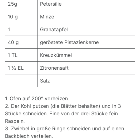
25g
Petersilie
10 g
Minze
1
Granatapfel
40 g
geröstete Pistazienkerne
1 TL
Kreuzkümmel
1 ½ EL
Zitronensaft
Salz
1. Ofen auf 200° vorheizen.
2. Der Kohl putzen (die Blätter behalten) und in 3
Stücke schneiden. Eine von der drei Stücke fein
Raspeln.
3. Zwiebel in große Ringe schneiden und auf einen
Backblech verteilen.