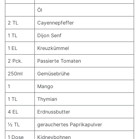
Öl
2 TL
Cayennepfeffer
1 TL
Dijon Senf
1 EL
Kreuzkümmel
2 Pck.
Passierte Tomaten
250ml
Gemüsebrühe
1
Mango
1 TL
Thymian
4 EL
Erdnussbutter
½ TL
gerauchertes Paprikapulver
1 Dose
Kidneybohnen