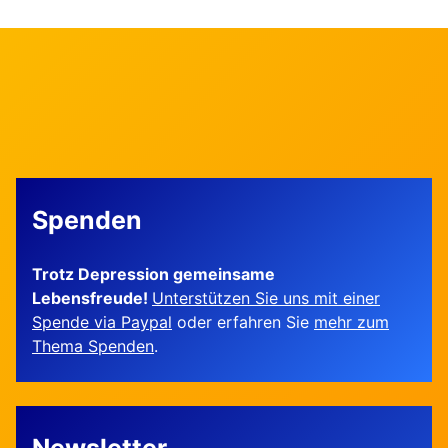
Spenden
Trotz Depression gemeinsame
Lebensfreude!
Unterstützen Sie uns mit einer
Spende via Paypal
oder erfahren Sie
mehr zum
Thema Spenden
.