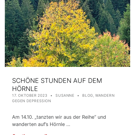
SCHÖNE STUNDEN AUF DEM
HÖRNLE
POSTED ON:
WRITTEN BY:
CATEGORIZED IN:
17. OKTOBER 2023
SUSANNE
BLOG
,
WANDERN
GEGEN DEPRESSION
Am 14.10. „tanzten wir aus der Reihe“ und
wanderten auf’s Hörnle …