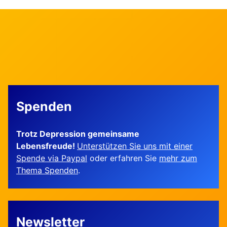
Spenden
Trotz Depression gemeinsame
Lebensfreude!
Unterstützen Sie uns mit einer
Spende via Paypal
oder erfahren Sie
mehr zum
Thema Spenden
.
Newsletter