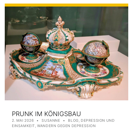
PRUNK IM KÖNIGSBAU
POSTED ON:
WRITTEN BY:
CATEGORIZED IN:
2. MAI 2026
SUSANNE
BLOG
,
DEPRESSION UND
EINSAMKEIT
,
WANDERN GEGEN DEPRESSION