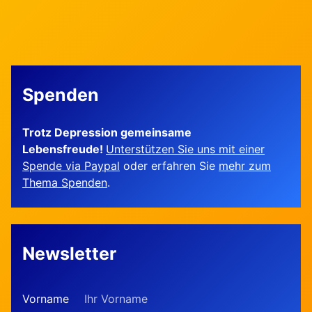
Spenden
Trotz Depression gemeinsame
Lebensfreude!
Unterstützen Sie uns mit einer
Spende via Paypal
oder erfahren Sie
mehr zum
Thema Spenden
.
Newsletter
Vorname