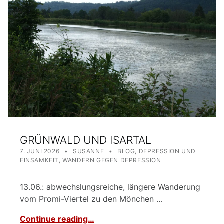
GRÜNWALD UND ISARTAL
POSTED ON:
WRITTEN BY:
CATEGORIZED IN:
7. JUNI 2026
SUSANNE
BLOG
,
DEPRESSION UND
EINSAMKEIT
,
WANDERN GEGEN DEPRESSION
13.06.: abwechslungsreiche, längere Wanderung
vom Promi-Viertel zu den Mönchen …
Continue reading…